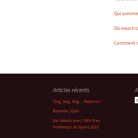
Qui somme
Où nous tro
Comment no
Articles récents
A
A
Ting, ting, ting… Reprise !
Rentrée 2024 !
De l’aïkido avec l’APA.9 au
Printemps du Sport 2023