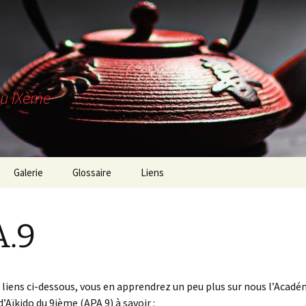
du IXème
Galerie
Glossaire
Liens
es-nous ?
.9
trouver ?
z-nous !
s liens ci-dessous, vous en apprendrez un peu plus sur nous l’Acadé
’Aïkido du 9ième (APA 9) à savoir :