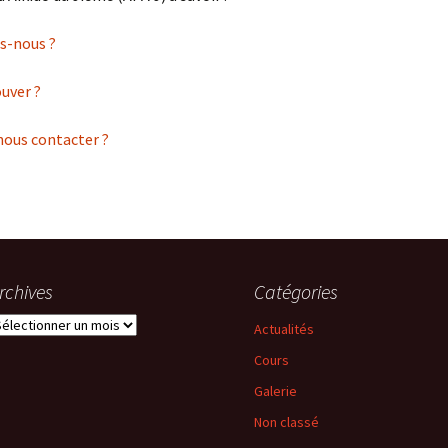
s-nous ?
uver ?
us contacter ?
rchives
Catégories
rchives
Actualités
Cours
Galerie
Non classé