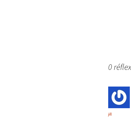
0 réfle
jill