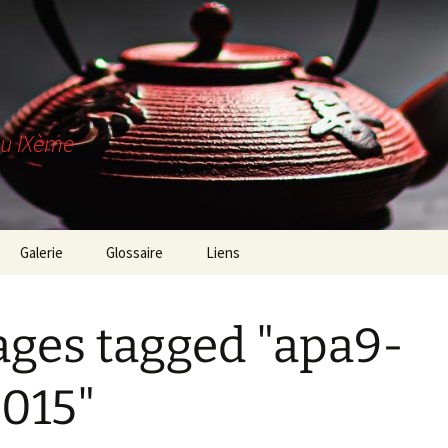
du IXème
Galerie
Glossaire
Liens
es-nous ?
ges tagged "apa9-
trouver ?
z-nous !
015"