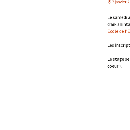
7 janvier 
Le samedi 3
d’aikishint
Ecole de l’
Les inscrip
Le stage ser
coeur ».