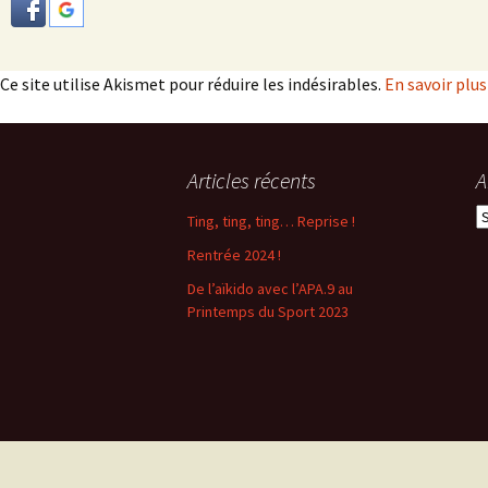
Ce site utilise Akismet pour réduire les indésirables.
En savoir plu
Articles récents
A
A
Ting, ting, ting… Reprise !
Rentrée 2024 !
De l’aïkido avec l’APA.9 au
Printemps du Sport 2023