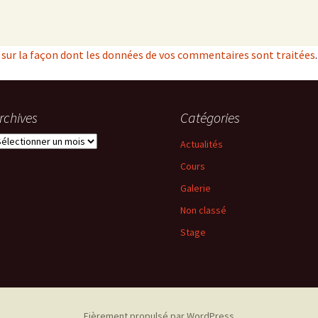
s sur la façon dont les données de vos commentaires sont traitées
.
rchives
Catégories
rchives
Actualités
Cours
Galerie
Non classé
Stage
Fièrement propulsé par WordPress