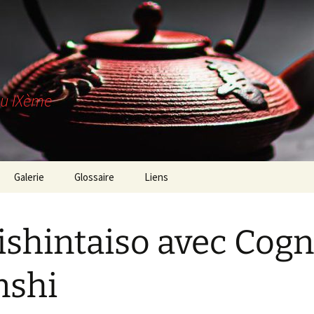
du IXème
Galerie
Glossaire
Liens
es-nous ?
ishintaiso avec Cog
trouver ?
z-nous !
nshi