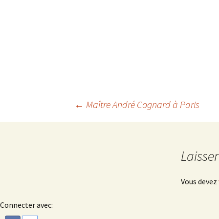
Navigation
←
Maître André Cognard à Paris
des
Laisse
articles
Vous devez
Connecter avec: