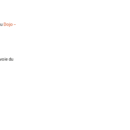
au
Dojo –
 voie du