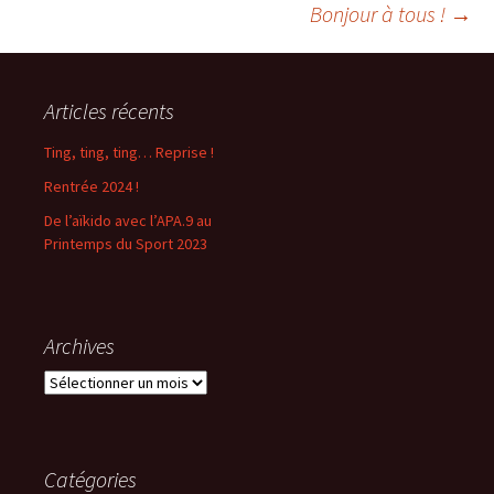
Navigation
Bonjour à tous !
→
des
Articles récents
articles
Ting, ting, ting… Reprise !
Rentrée 2024 !
De l’aïkido avec l’APA.9 au
Printemps du Sport 2023
Archives
Archives
Catégories