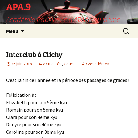
Aller
APA.9
au
Académie Parisienne d'Aïkido du IXème
contenu
Recherc
Menu
Interclub à Clichy
26 juin 2018
Actualités
,
Cours
Yves Clément
C’est la fin de l’année et la période des passages de grades !
Félicitation à :
Elizabeth pour son 5ème kyu
Romain pour son 5ème kyu
Clara pour son 4ème kyu
Denyce pour son 4ème kyu
Caroline pour son 3ème kyu