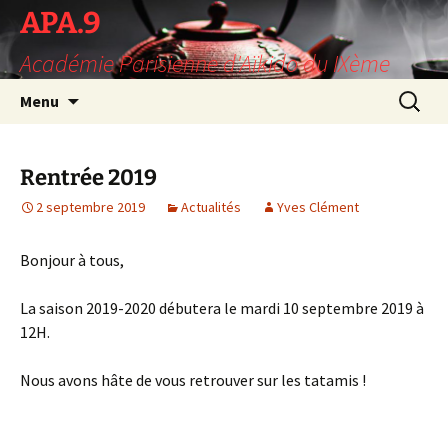
Aller
APA.9
au
Académie Parisienne d'Aïkido du IXème
contenu
Recherc
Menu
Rentrée 2019
2 septembre 2019
Actualités
Yves Clément
Bonjour à tous,
La saison 2019-2020 débutera le mardi 10 septembre 2019 à
12H.
Nous avons hâte de vous retrouver sur les tatamis !