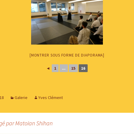
[MONTRER SOUS FORME DE DIAPORAMA]
◄
1
...
15
16
018
Galerie
Yves Clément
rigé par Matoian Shihan