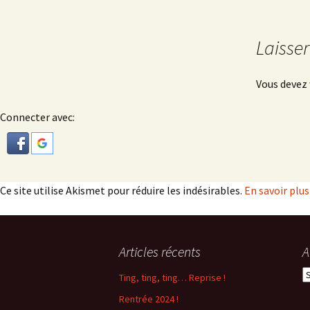
des
Laisse
articles
Vous devez
Connecter avec:
Ce site utilise Akismet pour réduire les indésirables.
En savoir plu
Articles récents
A
A
Ting, ting, ting… Reprise !
Rentrée 2024 !