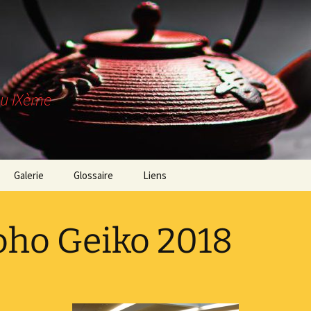
du IXème
Galerie
Glossaire
Liens
es-nous ?
ho Geiko 2018
trouver ?
z-nous !