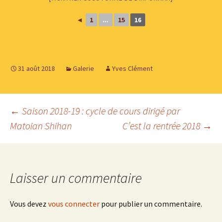
◄
1
...
15
16
31 août 2018
Galerie
Yves Clément
Navigation
←
Saison 2018-19 : cycle de cours dirigé par
Matoian Shihan
C’est la rentrée 2018
→
des
articles
Laisser un commentaire
Vous devez
vous connecter
pour publier un commentaire.