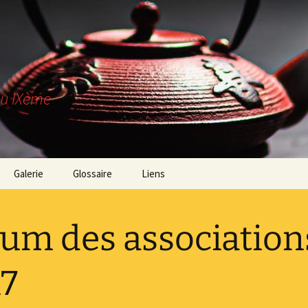
du IXème
Galerie
Glossaire
Liens
es-nous ?
um des association
trouver ?
z-nous !
7