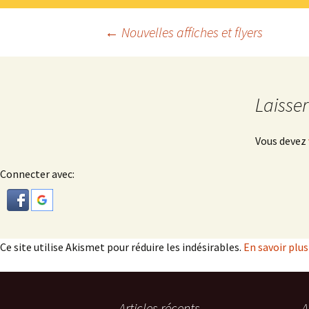
Navigation
←
Nouvelles affiches et flyers
des
Laisse
articles
Vous devez
Connecter avec:
Ce site utilise Akismet pour réduire les indésirables.
En savoir plu
Articles récents
A