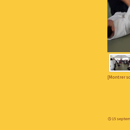
[Montrer s
15 septem