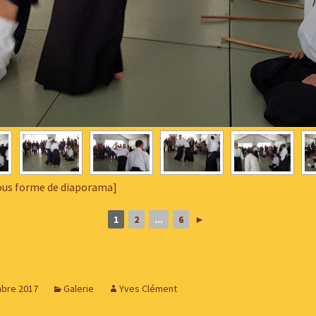
ous forme de diaporama]
1
2
...
6
►
bre 2017
Galerie
Yves Clément