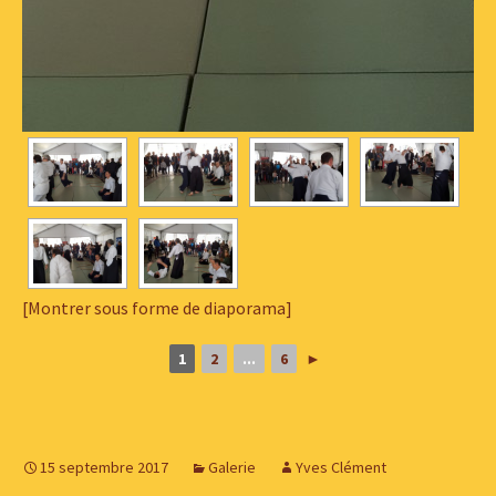
[Montrer sous forme de diaporama]
1
2
...
6
►
15 septembre 2017
Galerie
Yves Clément