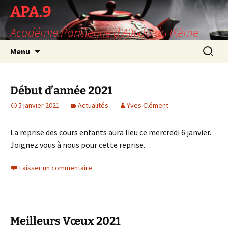
Aller
APA.9
au
Académie Parisienne d'Aïkido du IXème
contenu
Recherc
Menu
Début d’année 2021
5 janvier 2021
Actualités
Yves Clément
La reprise des cours enfants aura lieu ce mercredi 6 janvier.
Joignez vous à nous pour cette reprise.
Laisser un commentaire
Meilleurs Vœux 2021