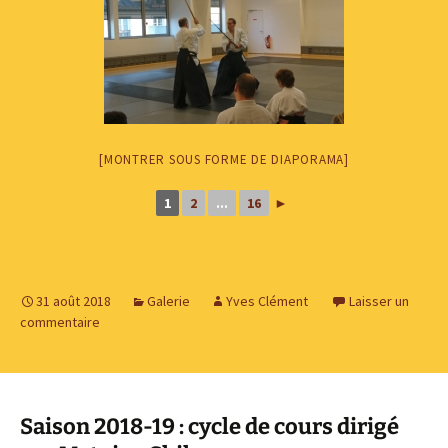
[MONTRER SOUS FORME DE DIAPORAMA]
1
2
...
16
►
31 août 2018
Galerie
Yves Clément
Laisser un
commentaire
Saison 2018-19 : cycle de cours dirigé