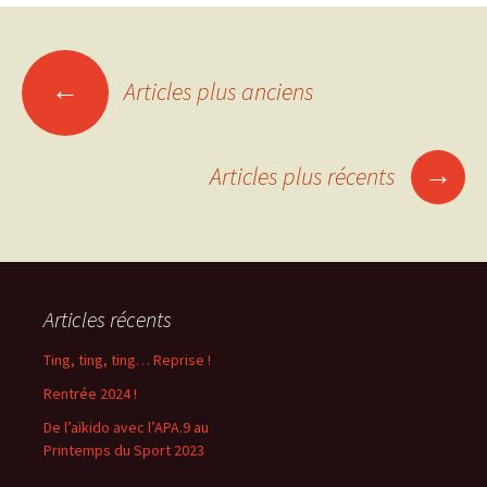
Navigation
←
Articles plus anciens
des
→
Articles plus récents
articles
Articles récents
Ting, ting, ting… Reprise !
Rentrée 2024 !
De l’aïkido avec l’APA.9 au
Printemps du Sport 2023