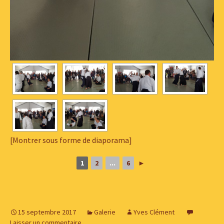
[Montrer sous forme de diaporama]
1
2
...
6
►
15 septembre 2017
Galerie
Yves Clément
Laisser un commentaire