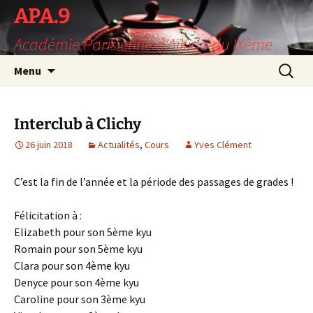
Aller
APA.9
au
Académie Parisienne d'Aïkido du IXème
contenu
Recherc
Menu
Interclub à Clichy
26 juin 2018
Actualités
,
Cours
Yves Clément
C’est la fin de l’année et la période des passages de grades !
Félicitation à :
Elizabeth pour son 5ème kyu
Romain pour son 5ème kyu
Clara pour son 4ème kyu
Denyce pour son 4ème kyu
Caroline pour son 3ème kyu